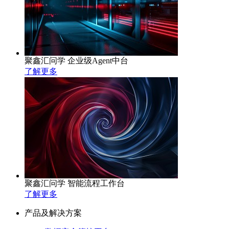
聚鑫汇问学 企业级Agent中台
了解更多
聚鑫汇问学 智能流程工作台
了解更多
产品及解决方案