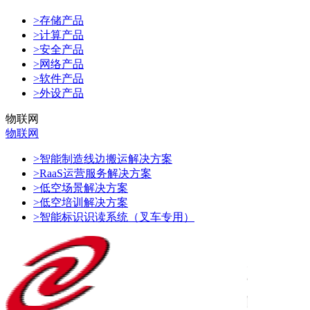
>存储产品
>计算产品
>安全产品
>网络产品
>软件产品
>外设产品
物联网
物联网
>智能制造线边搬运解决方案
>RaaS运营服务解决方案
>低空场景解决方案
>低空培训解决方案
>智能标识识读系统（叉车专用）