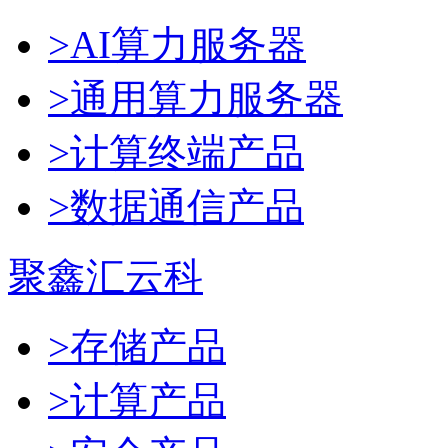
>AI算力服务器
>通用算力服务器
>计算终端产品
>数据通信产品
聚鑫汇云科
>存储产品
>计算产品