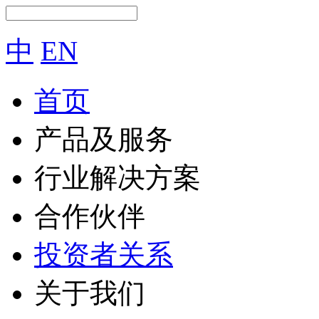
中
EN
首页
产品及服务
行业解决方案
合作伙伴
投资者关系
关于我们