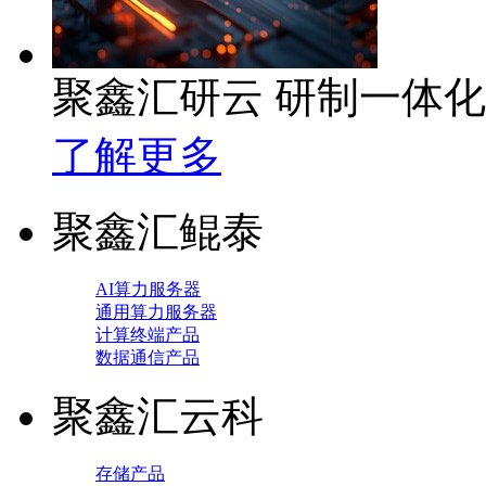
聚鑫汇研云 研制一体
了解更多
聚鑫汇鲲泰
AI算力服务器
通用算力服务器
计算终端产品
数据通信产品
聚鑫汇云科
存储产品