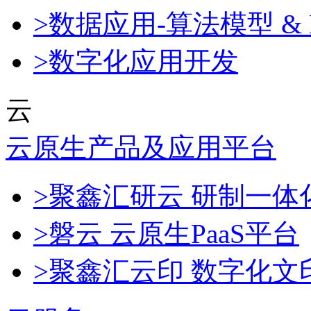
>数据应用-算法模型 & 
>数字化应用开发
云
云原生产品及应用平台
>聚鑫汇研云 研制一
>磐云 云原生PaaS平台
>聚鑫汇云印 数字化文