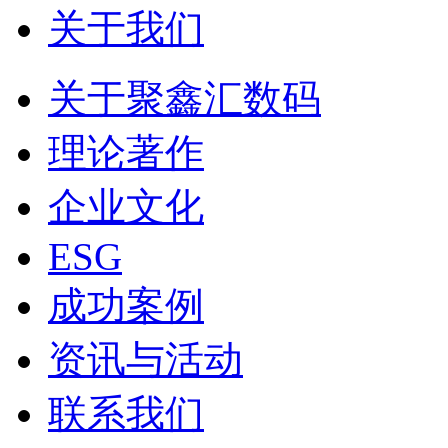
关于我们
关于聚鑫汇数码
理论著作
企业文化
ESG
成功案例
资讯与活动
联系我们