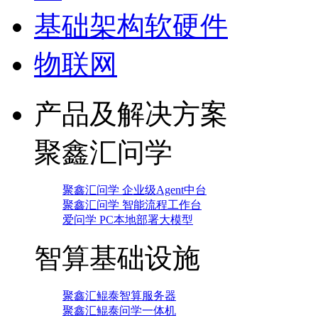
基础架构软硬件
物联网
产品及解决方案
聚鑫汇问学
聚鑫汇问学 企业级Agent中台
聚鑫汇问学 智能流程工作台
爱问学 PC本地部署大模型
智算基础设施
聚鑫汇鲲泰智算服务器
聚鑫汇鲲泰问学一体机