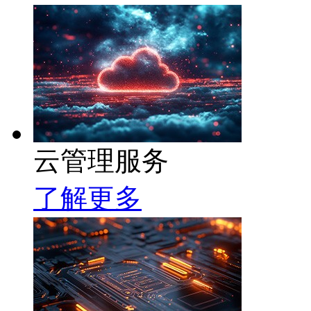
云管理服务
了解更多