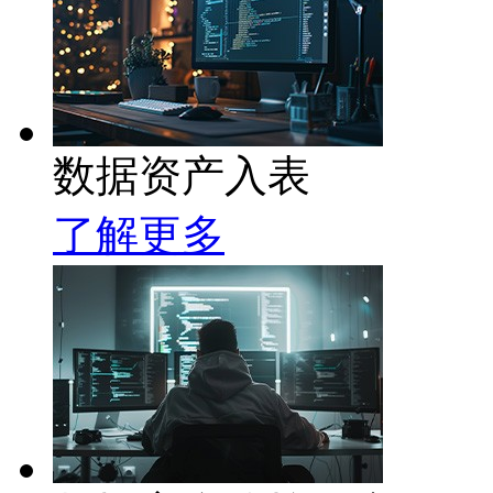
数据资产入表
了解更多