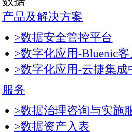
数据
产品及解决方案
>数据安全管控平台
>数字化应用-Blueni
>数字化应用-云捷集成
服务
>数据治理咨询与实施
>数据资产入表