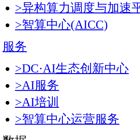
>异构算力调度与加速
>智算中心(AICC)
服务
>DC·AI生态创新中心
>AI服务
>AI培训
>智算中心运营服务