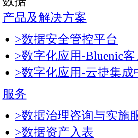
数据
产品及解决方案
>数据安全管控平台
>数字化应用-Blueni
>数字化应用-云捷集成
服务
>数据治理咨询与实施
>数据资产入表