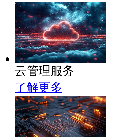
云管理服务
了解更多