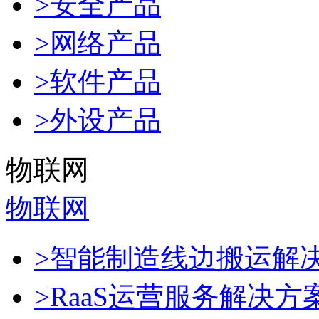
>安全产品
>网络产品
>软件产品
>外设产品
物联网
物联网
>智能制造线边搬运解
>RaaS运营服务解决方