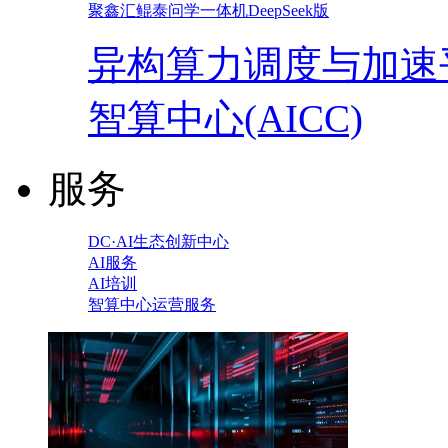
聚鑫汇鲲泰问学一体机DeepSeek版
异构算力调度与加速
智算中心(AICC)
服务
DC·AI生态创新中心
AI服务
AI培训
智算中心运营服务