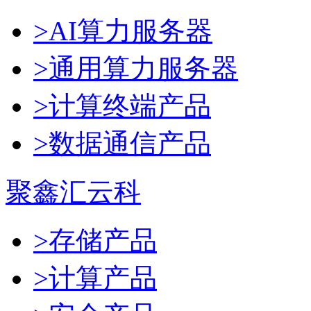
>AI算力服务器
>通用算力服务器
>计算终端产品
>数据通信产品
聚鑫汇云科
>存储产品
>计算产品