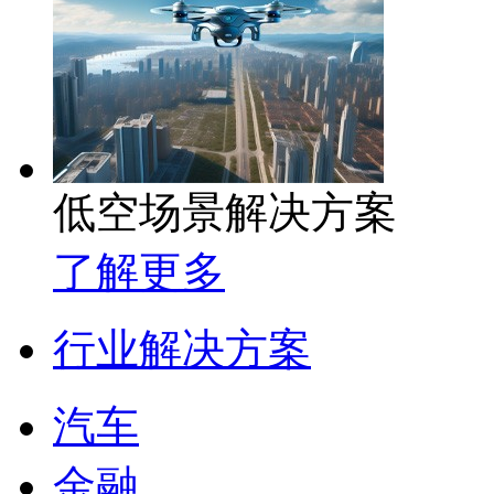
低空场景解决方案
了解更多
行业解决方案
汽车
金融