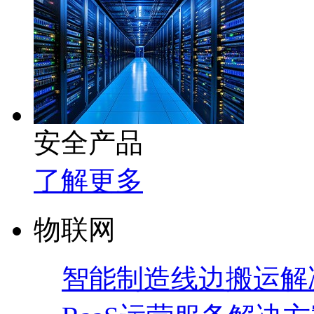
安全产品
了解更多
物联网
智能制造线边搬运解