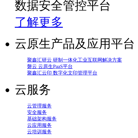
数据安全管控平台
了解更多
云原生产品及应用平台
聚鑫汇研云 研制一体化工业互联网解决方案
磐云 云原生PaaS平台
聚鑫汇云印 数字化文印管理平台
云服务
云管理服务
安全服务
基础架构服务
云应用服务
云培训服务