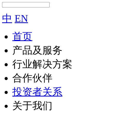
中
EN
首页
产品及服务
行业解决方案
合作伙伴
投资者关系
关于我们