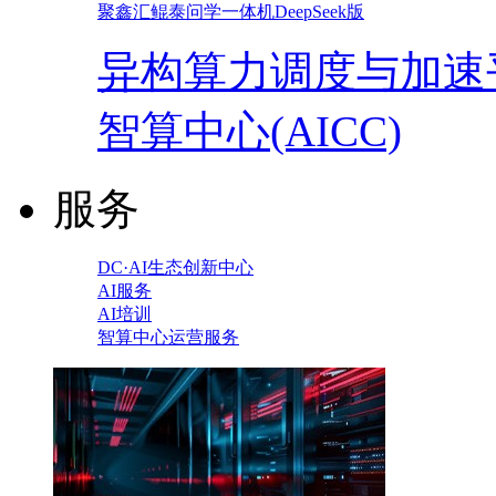
聚鑫汇鲲泰问学一体机DeepSeek版
异构算力调度与加速
智算中心(AICC)
服务
DC·AI生态创新中心
AI服务
AI培训
智算中心运营服务